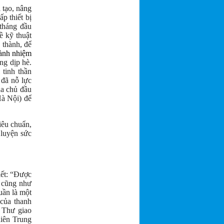
 tạo, nâng
p thiết bị
 tháng đầu
ề kỹ thuật
 thành, để
hành nhiệm
ng dịp hè.
tinh thần
 đã nỗ lực
ủa chủ đầu
 Hà Nội)
để
iêu chuẩn,
 luyện sức
ết: “Được
, cũng như
uần là một
 của thanh
 Thư giao
niên Trung