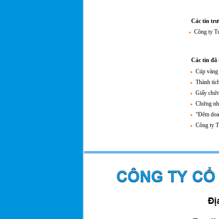
Các tin tr
Công ty T
Các tin đã
Cúp vàng
Thành tíc
Giấy chứn
Chứng nhậ
“Đêm doan
Công ty T