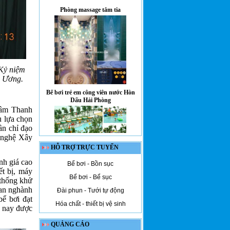
Phòng massage tắm tia
chương
Bạn lên bơi ở đâu
trong mùa hè này?
Kỷ niệm
g Ương.
Bể bơi trẻ em công viên nước Hòn
Dấu Hải Phòng
 tâm Thanh
 lựa chọn
ần chỉ đạo
 nghệ Xây
HỖ TRỢ TRỰC TUYẾN
M-2057
nh giá cao
Bể bơi - Bồn sục
ết bị, máy
Bể bơi - Bể sục
 thống khử
ban nghành
Đài phun - Tưới tự động
bể bơi đạt
Hóa chất - thiết bị vệ sinh
n nay được
QUẢNG CÁO