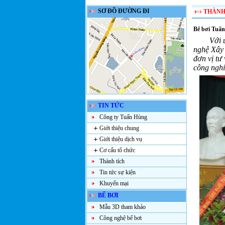
SƠ ĐỒ ĐƯỜNG ĐI
THÀNH
Bể bơi Tuấn
Với 
nghệ Xây 
đơn vị
tư 
công nghi
TIN TỨC
Công ty Tuấn Hùng
Giới thiệu chung
Giới thiệu dịch vụ
Cơ cấu tổ chức
Thành tích
Tin tức sự kiện
Khuyến mại
BỂ BƠI
Mẫu 3D tham khảo
Công nghệ bể bơi