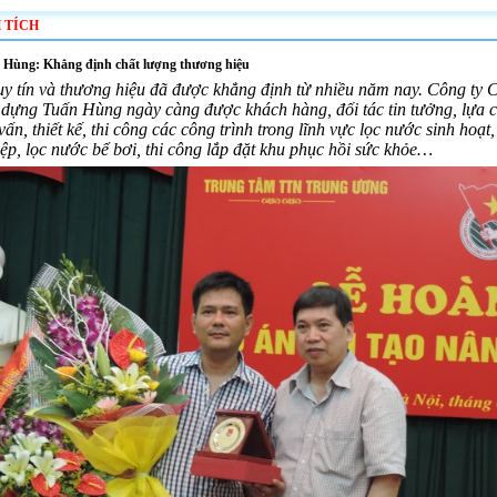
 TÍCH
 Hùng: Khẳng định chất lượng thương hiệu
uy tín và thương hiệu đã được khẳng định từ nhiều năm nay. Công ty
dựng Tuấn Hùng ngày càng được khách hàng, đối tác tin tưởng, lựa c
vấn, thiết kế,
thi công các công trình trong l
ĩnh vực lọc nước sinh hoạt,
ệp, lọc nước bể bơi, thi công lắp đặt khu phục hồi sức khỏe…