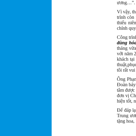
ương…”.
Vì vậy, t
trình còn
thiếu niê
chính quy
Công trìn
dùng hóa
tháng vừa
với năm 2
khách tại
thuật,phụ
tôi rất v
Ông Phạm
Đoàn bảy 
tâm được 
đơn vị Ch
hiện tốt, 
Để đáp lạ
Trung ươ
tặng hoa,