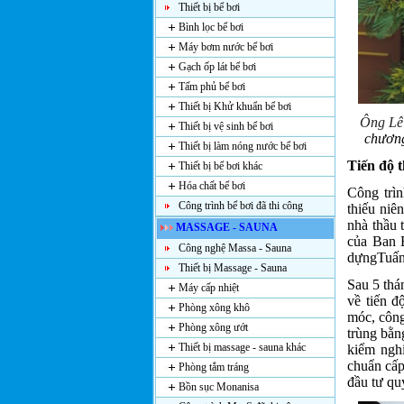
Thiết bị bể bơi
Bình lọc bể bơi
Máy bơm nước bể bơi
Gạch ốp lát bể bơi
Tấm phủ bể bơi
Thiết bị Khử khuẩn bể bơi
Ông Lê
Thiết bị vệ sinh bể bơi
chương
Thiết bị làm nóng nước bể bơi
Tiến độ 
Thiết bị bể bơi khác
Hóa chất bể bơi
Công trìn
Công trình bể bơi đã thi công
thiếu ni
nhà thầu 
MASSAGE - SAUNA
của Ban 
Công nghệ Massa - Sauna
dựngTuấn 
Thiết bị Massage - Sauna
Sau 5 thá
Máy cấp nhiệt
về tiến đ
Phòng xông khô
móc, công
Phòng xông ướt
trùng bằn
Thiết bị massage - sauna khác
kiểm nghi
chuẩn cấp
Phòng tắm tráng
đầu tư qu
Bồn sục Monanisa