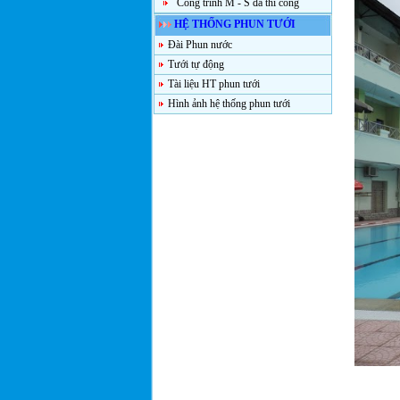
Công trình M - S đã thi công
HỆ THỐNG PHUN TƯỚI
Đài Phun nước
Tưới tự động
Tài liệu HT phun tưới
Hình ảnh hệ thống phun tưới