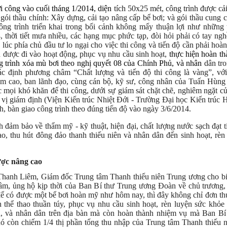
 công vào cuối tháng 1/2014, diện
tích 50x25 mét, công trình được cải
2
gói thầu chính: Xây dựng, cải tạo nâng cấp bể bơi; và gói thầu cung cấ
ông trình triển khai trong bối cảnh không mấy thuận lợi như những
 thời tiết mưa nhiều, các hạng mục phức tạp, đòi hỏi phải có tay ngh
g lúc phía chủ đầu tư lo ngại cho việc thi công và tiến độ cần phải hoàn
h được đi vào hoạt động, phục vụ nhu cầu sinh hoạt,
thực hiện hoàn t
 trình xóa mù bơi theo nghị quyết 08 của Chính Phủ, và nhân
dân tro
 định phương châm “Chất lượng và tiến độ thi công là vàng”, với 
ệm cao, ban lãnh đạo, cùng cán bộ, kỹ sư, công nhân của Tuấn Hùng
 mọi khó khăn để thi công, dưới sự giám sát chặt chẽ, nghiêm ngặt c
 vị giám định (
Viện Kiến trúc Nhiệt Đới - Trường Đại học Kiến trúc
h, bàn giao công trình theo đúng tiến độ vào ngày
3/6/2014.
h đảm bảo về thẩm mỹ - kỹ thuật, hiện đại, chất lượng nước sạch đạt t
ao, thu hút đông đảo thanh thiếu niên và nhân dân đến sinh hoạt, rèn
ược nâng cao
hanh Liêm, Giám đốc Trung tâm Thanh thiếu niên Trung ương cho bi
âm, ủng hộ kịp thời của Ban Bí thư Trung ương Đoàn về chủ trương
để có được một bể bơi hoàn mỹ như hôm nay, thì đây không chỉ đơn th
h thể thao thuần túy, phục vụ nhu cầu sinh hoạt, rèn luyện sức khỏe
n, và nhân dân trên địa bàn mà còn hoàn thành nhiệm vụ mà Ban Bí
ó còn chiếm 1/4 thị phần tổng thu nhập của Trung tâm Thanh thiếu 