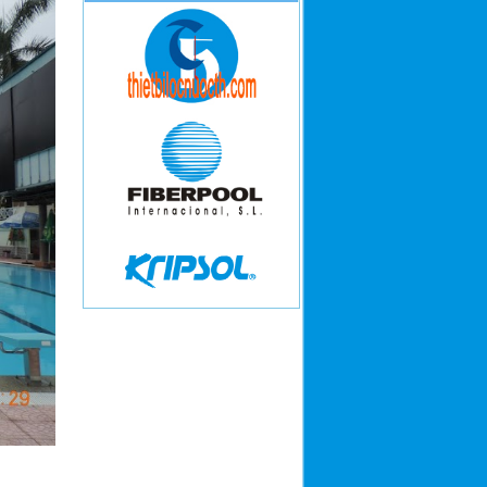
M-8256
Đài phun nước Keangnam Phạm
Hùng
Bể bơi trong khuôn viên nhà vườn
10