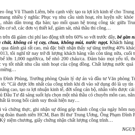
heo ông Vũ Thanh Liêm, bên cạnh việc tạo ra lợi ích kinh tế cho Trung
 mang nhiều ý nghĩa: Phục vụ nhu cầu sinh hoạt, rèn luyện sức khỏe
n, nhân dân trong địa bàn; tạo mối quan hệ trong công tác giữa Tr
ền cơ sở, các đơn vị thiết kế, giám sát, nhà thầu thi công…
h trên đã giảm chi phí lao động tới trên 60% so với trước đây,
bể gần 
 chất, không có vị cay, chua, không mùi, nước ngọt.
Khách hàng 
 qua đánh giá rất cao, mà đặc biệt nhận thấy sự tăng trưởng 40% khá
013, tôi nghĩ từ nay trở đi lượng khách hàng vẫn còn tăng nữa, cuối 
 bể lớn 1,000 người/ca, bể nhỏ 200 cháu/ca. Đảm bảo mọi yếu tố, t
c vụ tốt nhất nhu cầu sinh hoạt của cộng đồng. Chất lượng nước quá 
ui mừng…
 Đình Phùng, Trưởng phòng Quản lý dự án và đầu tư Văn phòng T
tỏ: “Cái được lớn nhất của công trình khi đi vào sử dụng đó là uy tín
nâng cao, tạo ra lợi nhuận kinh tế, đời sống cán bộ, nhân viên được cải
ủ Đầu Tư đã sáng suốt lựa chọn một nhà thầu có chuyên môn cao, nân
nhất là trong bối cảnh suy thoái hiện nay…
i và chứng thực, ghi nhận sự đóng góp thành công của ngày hôm nay
ng đoàn thanh niên HCM, Ban Bí thư Trung Ương, Ông Phạm Đình P
 Kỷ niệm chương, giấy chứng nhận chất lượng công trình…
NGUY