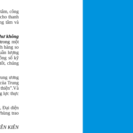
 tâm, công
 cho thanh
ung tâm và
như không
trong
một
ch hàng so
tuần lượng
hông số kỹ
tốt, chúng
rung ương
 của Trung
 thiện”.Và
g lực thực
, Đại diện
hùng trao
ỄN KIÊN