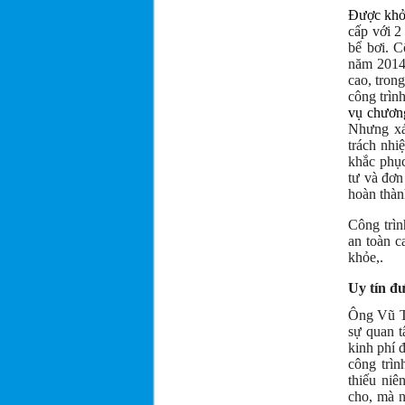
Được khởi
cấp với 
bể bơi. C
năm 2014,
cao, tron
công trìn
vụ chương
Nhưng xác
trách nhi
khắc phục
tư và đơn
hoàn thàn
Công trìn
an toàn c
khỏe,.
Uy tín đ
Ông Vũ T
sự quan t
kinh phí 
công trìn
thiếu niê
cho, mà n