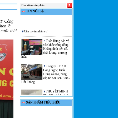
TIN NỔI BẬT
 CP Công
họn là
Cần tuyển nhân sự
 nước thải
Tuấn Hùng bảo vệ
sức khỏe công đồng:
Khẳng định tiến độ,
chất lượng, thương
hiệu
Công ty CP XD
Công Nghệ Tuấn
Hùng cải tạo, nâng
cấp bể bơi Bến Bình -
Hải Phòng
THUYẾT MINH
PHƯƠNG ÁN XỬ
LÝ NƯỚC SINH
HOẠT
SẢN PHẨM TIÊU BIỂU
Võ Thanh Tùng Chàng
trai khuyết tật Võ Thanh
Tùng đến với 'tỷ phú' huy