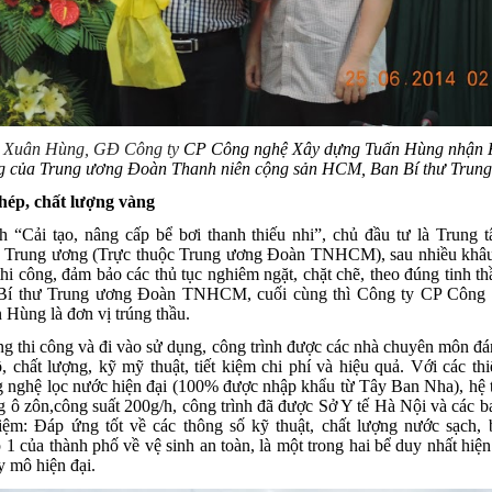
 Xuân Hùng, GĐ Công ty
CP Công nghệ Xây dựng Tuấn Hùng nhận 
 của Trung ương Đoàn Thanh niên cộng sản HCM, Ban Bí thư Trun
thép, chất lượng vàng
h “Cải tạo, nâng cấp bể bơi thanh thiếu nhi”, chủ đầu tư là Trung
ên Trung ương (Trực thuộc Trung ương Đoàn TNHCM), sau nhiều khâu
thi công, đảm bảo các thủ tục nghiêm ngặt, chặt chẽ, theo đúng tinh th
Bí thư Trung ương Đoàn TNHCM, cuối cùng thì Công ty CP Công
Hùng là đơn vị trúng thầu.
ng thi công và đi vào sử dụng, công trình được các nhà chuyên môn đá
ộ, chất lượng, kỹ mỹ thuật, tiết kiệm chi phí và hiệu quả. Với các thi
 nghệ lọc nước hiện đại (100% được nhập khẩu từ Tây Ban Nha), hệ
g ô zôn,công suất 200g/h, công trình đã được Sở Y tế Hà Nội và các 
ệm: Đáp ứng tốt về các thông số kỹ thuật, chất lượng nước sạch, 
 1 của thành phố về vệ sinh an toàn, là một trong hai bể duy nhất hiệ
y mô hiện đại.