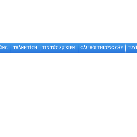
HÙNG
THÀNH TÍCH
TIN TỨC SỰ KIỆN
CÂU HỎI THƯỜNG GẶP
TUY