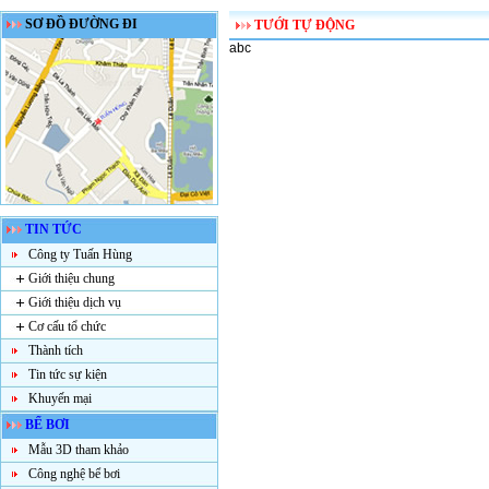
SƠ ĐỒ ĐƯỜNG ĐI
TƯỚI TỰ ĐỘNG
abc
TIN TỨC
Công ty Tuấn Hùng
Giới thiệu chung
Giới thiệu dịch vụ
Cơ cấu tổ chức
Thành tích
Tin tức sự kiện
Khuyến mại
BỂ BƠI
Mẫu 3D tham khảo
Công nghệ bể bơi