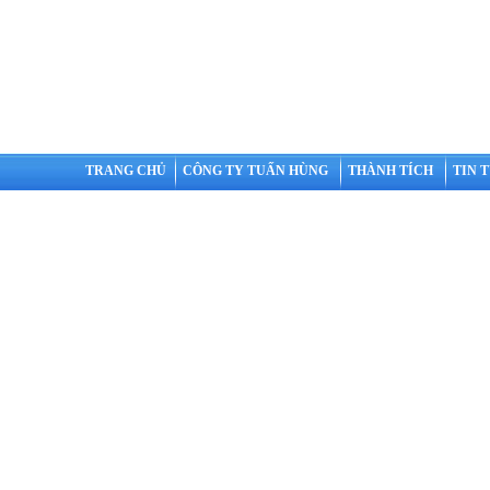
TRANG CHỦ
CÔNG TY TUẤN HÙNG
THÀNH TÍCH
TIN 