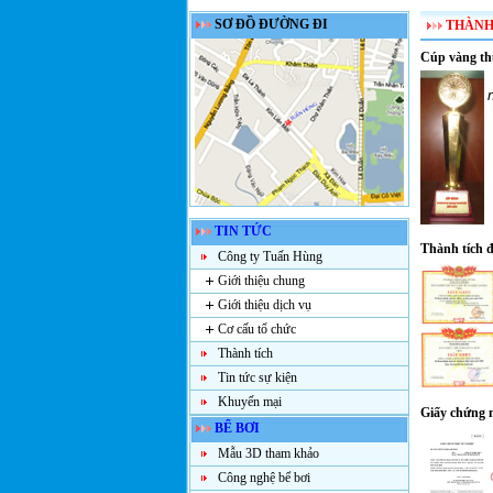
SƠ ĐỒ ĐƯỜNG ĐI
THÀNH
Cúp vàng th
TIN TỨC
Thành tích 
Công ty Tuấn Hùng
Giới thiệu chung
Giới thiệu dịch vụ
Cơ cấu tổ chức
Thành tích
Tin tức sự kiện
Khuyến mại
Giấy chứng 
BỂ BƠI
Mẫu 3D tham khảo
Công nghệ bể bơi