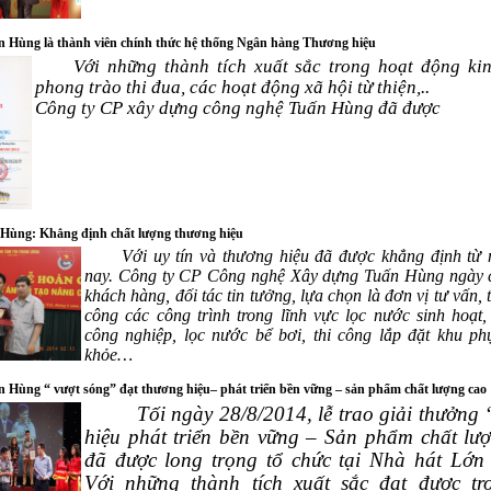
n Hùng là thành viên chính thức hệ thống Ngân hàng Thương hiệu
Với những thành tích xuất sắc trong hoạt động ki
phong trào thi đua, các hoạt động xã hội từ thiện,..
Công ty CP xây dựng công nghệ Tuấn Hùng đã được
 Hùng: Khẳng định chất lượng thương hiệu
Với uy tín và thương hiệu đã được khẳng định từ
nay. Công ty CP Công nghệ Xây dựng Tuấn Hùng ngày 
khách hàng, đối tác tin tưởng, lựa chọn là đơn vị
tư vấn, 
công các công trình trong l
ĩnh vực lọc nước sinh hoạt,
công nghiệp, lọc nước bể bơi, thi công lắp đặt khu ph
khỏe…
 Hùng “ vượt sóng” đạt thương hiệu– phát triển bền vững – sản phẩm chất lượng cao
Tối ngày 28/8/2014, lễ trao giải thưởng
hiệu phát triển bền vững – Sản phẩm chất lư
đã được long trọng tổ chức tại Nhà hát Lớn
Với những thành tích xuất sắc đạt được tr