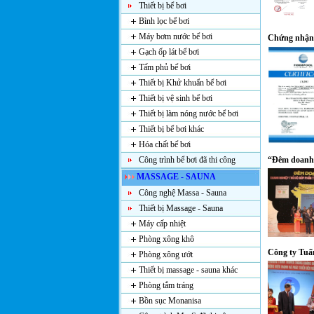
Thiết bị bể bơi
Bình lọc bể bơi
Máy bơm nước bể bơi
Chứng nhận 
Gạch ốp lát bể bơi
Tấm phủ bể bơi
Thiết bị Khử khuẩn bể bơi
Thiết bị vệ sinh bể bơi
Thiết bị làm nóng nước bể bơi
Thiết bị bể bơi khác
Hóa chất bể bơi
Công trình bể bơi đã thi công
“Đêm doanh 
MASSAGE - SAUNA
Công nghệ Massa - Sauna
Thiết bị Massage - Sauna
Máy cấp nhiệt
Phòng xông khô
Công ty Tuấ
Phòng xông ướt
Thiết bị massage - sauna khác
Phòng tắm tráng
Bồn sục Monanisa