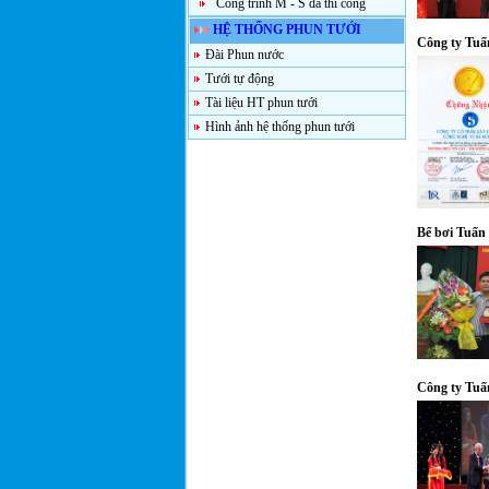
Công trình M - S đã thi công
HỆ THỐNG PHUN TƯỚI
Công ty Tuấ
Đài Phun nước
Tưới tự động
Tài liệu HT phun tưới
Hình ảnh hệ thống phun tưới
Bể bơi Tuấn
Công ty Tuấn