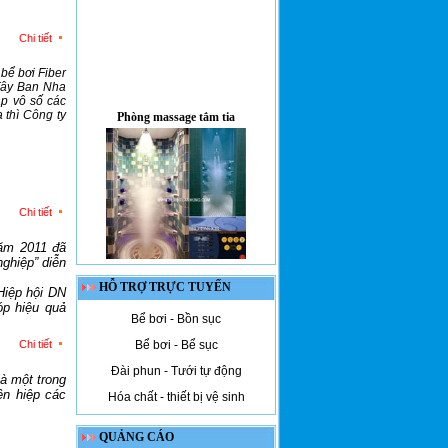
PHƯƠNG ÁN XỬ
LÝ NƯỚC SINH
HOẠT
Chi tiết
Võ Thanh Tùng Chàng
bể bơi Fiber
trai khuyết tật Võ Thanh
 Tây Ban Nha
Tùng đến với 'tỷ phú' huy
ập vô số các
Phòng massage tắm tia
chương
 thì Công ty
Bạn lên bơi ở đâu
trong mùa hè này?
Chi tiết
ăm 2011 đã
ghiệp” diễn
Bể bơi trẻ em công viên nước Hòn
Dấu Hải Phòng
HỖ TRỢ TRỰC TUYẾN
Hiệp hội DN
p hiệu quả
Bể bơi - Bồn sục
Bể bơi - Bể sục
Chi tiết
Đài phun - Tưới tự động
à một trong
ên hiệp các
Hóa chất - thiết bị vệ sinh
M-2057
QUẢNG CÁO