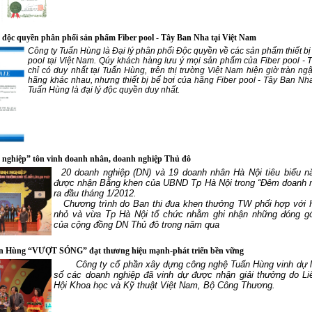
độc quyền phân phối sản phẩm Fiber pool - Tây Ban Nha tại Việt Nam
Công ty Tuấn Hùng là Đại lý phân phối Độc quyền về các sản phẩm thiết bị 
pool tại Việt Nam. Qúy khách hàng lưu ý mọi sản phẩm của Fiber pool -
chỉ có duy nhất tại Tuấn Hùng, trên thị trường Việt Nam hiện giờ tràn ng
hãng khác nhau, nhưng thiết bị bể bơi của hãng Fiber pool - Tây Ban Nha
Tuấn Hùng là đại lý độc quyền duy nhất.
nghiệp” tôn vinh doanh nhân, doanh nghiệp Thủ đô
20 doanh nghiệp (DN) và 19 doanh nhân Hà Nội tiêu biểu n
được nhận Bằng khen của UBND Tp Hà Nội trong “Đêm doanh n
ra đầu tháng 1/2012.
Chương trình do Ban thi đua khen thưởng TW phối hợp với 
nhỏ và vừa Tp Hà Nội tổ chức nhằm ghi nhận những đóng gó
của cộng đồng DN Thủ đô trong năm qua
n Hùng “VƯỢT SÓNG” đạt thương hiệu mạnh-phát triển bền vững
Công ty cổ phần xây dựng công nghệ Tuấn Hùng vinh dự l
số các doanh nghiệp đã vinh dự được nhận giải thưởng do Li
Hội Khoa học và Kỹ thuật Việt Nam, Bộ Công Thương.