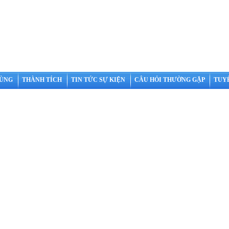
HÙNG
THÀNH TÍCH
TIN TỨC SỰ KIỆN
CÂU HỎI THƯỜNG GẶP
TUY