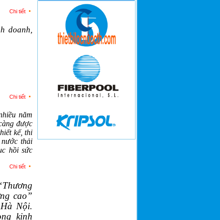
Chi tiết
nh doanh,
M-8256
Chi tiết
 nhiều năm
càng được
thiết kế,
thi
 nước thải
Đài phun nước Keangnam Phạm
ục hồi sức
Hùng
Chi tiết
 “Thương
ợng cao”
Bể bơi trong khuôn viên nhà vườn
 Hà Nội.
10
ong kinh