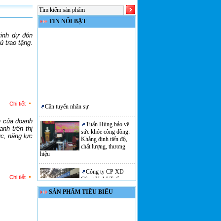
TIN NỔI BẬT
inh dự đón
ủ trao tặng.
Cần tuyển nhân sự
Chi tiết
Tuấn Hùng bảo vệ
n của doanh
sức khỏe công đồng:
nh trên thị
Khẳng định tiến độ,
ực, năng lực
chất lượng, thương
hiệu
Công ty CP XD
Công Nghệ Tuấn
Chi tiết
Hùng cải tạo, nâng
cấp bể bơi Bến Bình -
SẢN PHẨM TIÊU BIỂU
Hải Phòng
THUYẾT MINH