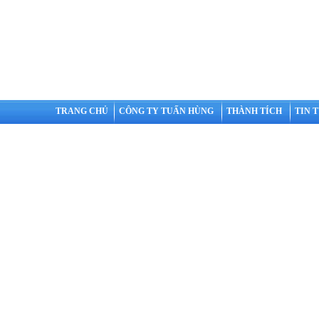
TRANG CHỦ
CÔNG TY TUẤN HÙNG
THÀNH TÍCH
TIN 