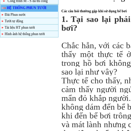
Công trình M - S đã thi công
HỆ THỐNG PHUN TƯỚI
Các câu hỏi thường gặp khi sử dụng bể bơi
Đài Phun nước
1. Tại sao lại ph
Tưới tự động
bơi?
Tài liệu HT phun tưới
Hình ảnh hệ thống phun tưới
Chắc hẳn, với các b
thấy một thực tế 
trong hồ bơi không
sao lại như vây?
Thực tế cho thấy, nh
cảm thấy người ngứ
mẩn đỏ khắp người.
không dám đến bể bơ
khi đến bể bơi trông
và mát lành nhưng 