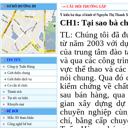
SƠ ĐỒ ĐƯỜNG ĐI
CÂU HỎI THƯỜNG GẶP
Ý kiến bà thạc sĩ kinh tế Nguyễn Thị Thanh
CH1: Tại sao bà c
TL: Chúng tôi đã đ
từ năm 2003 với dự
của trung tâm đào 
và qua các công trìn
TIN TỨC
vực thể thao và các
Công ty Tuấn Hùng
Giới thiệu chung
nói chung. Qua đó 
Giới thiệu dịch vụ
kiểm chứng về chất
Cơ cấu tổ chức
Thành tích
sau bán hàng, qua 
Tin tức sự kiện
gian xây dựng dự 
Khuyến mại
chuyên nghiệp cùn
BỂ BƠI
Mẫu 3D tham khảo
chỉ, bằng cấp chu
Công nghệ bể bơi