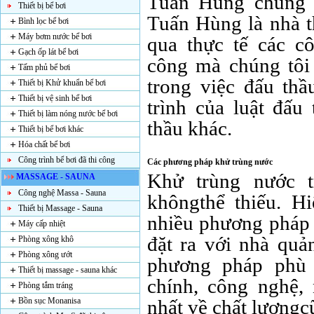
Tuấn Hùng chúng t
Thiết bị bể bơi
Tuấn Hùng là nhà th
Bình lọc bể bơi
Máy bơm nước bể bơi
qua thực tế các c
Gạch ốp lát bể bơi
công mà chúng tôi 
Tấm phủ bể bơi
trong việc đấu thầ
Thiết bị Khử khuẩn bể bơi
Thiết bị vệ sinh bể bơi
trình của luật đấu
Thiết bị làm nóng nước bể bơi
thầu khác.
Thiết bị bể bơi khác
Hóa chất bể bơi
Công trình bể bơi đã thi công
Các phương pháp khử trùng nước
Khử trùng nước t
MASSAGE - SAUNA
Công nghệ Massa - Sauna
khôngthể thiếu. Hi
Thiết bị Massage - Sauna
nhiều phương pháp 
Máy cấp nhiệt
đặt ra với nhà quả
Phòng xông khô
Phòng xông ướt
phương pháp phù 
Thiết bị massage - sauna khác
chính, công nghệ
Phòng tắm tráng
Bồn sục Monanisa
nhất về chất lượngc