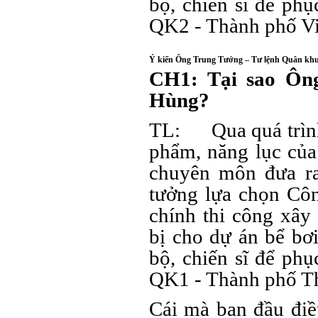
bộ, chiến sĩ để phụ
QK2 - Thành phố Việ
Ý kiến Ông Trung Tướng – Tư lệnh Quân khu
CH1: Tại sao Ông
Hùng?
TL: Qua quá trình 
phẩm, năng lục của
chuyên môn đưa ra 
tưởng lựa chọn Côn
chính thi công xây 
bị cho dự án bể bơ
bộ, chiến sĩ để phụ
QK1 - Thành phố T
Cái mà ban đầu điề