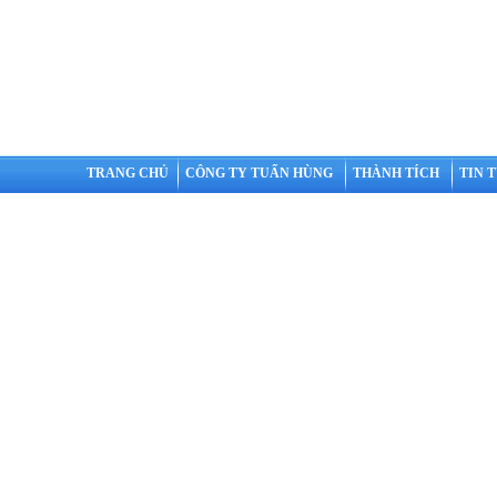
TRANG CHỦ
CÔNG TY TUẤN HÙNG
THÀNH TÍCH
TIN 