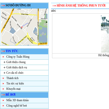
SƠ ĐỒ ĐƯỜNG ĐI
HÌNH ẢNH HỆ THỐNG PHUN TƯỚI
abc
TIN TỨC
Hệ thống
Công ty Tuấn Hùng
Giới thiệu chung
Giới thiệu dịch vụ
Cơ cấu tổ chức
Thành tích
Tin tức sự kiện
Khuyến mại
BỂ BƠI
Mẫu 3D tham khảo
Công nghệ bể bơi