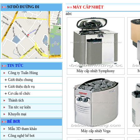
SƠ ĐỒ ĐƯỜNG ĐI
MÁY CẤP NHIỆT
abc
TIN TỨC
Máy cấp nhiệt Symphony
M
Công ty Tuấn Hùng
Giới thiệu chung
Giới thiệu dịch vụ
Cơ cấu tổ chức
Thành tích
Tin tức sự kiện
Khuyến mại
BỂ BƠI
Mẫu 3D tham khảo
Máy cấp nhiệt Vega
Công nghệ bể bơi