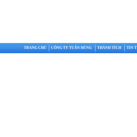
TRANG CHỦ
CÔNG TY TUẤN HÙNG
THÀNH TÍCH
TIN 