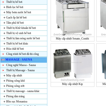
Thiết bị bể bơi
Bình lọc bể bơi
Máy bơm nước bể bơi
Gạch ốp lát bể bơi
Tấm phủ bể bơi
Thiết bị Khử khuẩn bể bơi
Thiết bị vệ sinh bể bơi
Thiết bị làm nóng nước bể bơi
Máy cấp nhiệt Senato_Combi
Thiết bị bể bơi khác
Hóa chất bể bơi
Công trình bể bơi đã thi công
MASSAGE - SAUNA
Công nghệ Massa - Sauna
Thiết bị Massage - Sauna
Máy cấp nhiệt
Phòng xông khô
Máy cấp nhiệt Kip
Má
Phòng xông ướt
Thiết bị massage - sauna khác
Phòng tắm tráng
Bồn sục Monanisa