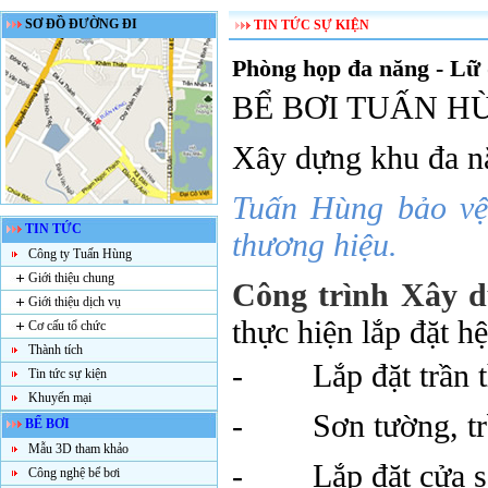
SƠ ĐỒ ĐƯỜNG ĐI
TIN TỨC SỰ KIỆN
Phòng họp đa năng - Lữ 
BỂ BƠI TUẤN H
Xây dựng khu đa n
Tuấn Hùng bảo vệ 
TIN TỨC
thương hiệu.
Công ty Tuấn Hùng
Giới thiệu chung
Công trình
Xây 
Giới thiệu dịch vụ
thực hiện lắp đặt h
Cơ cấu tổ chức
Thành tích
-
Lắp đặt trần 
Tin tức sự kiện
Khuyến mại
-
Sơn tường, t
BỂ BƠI
Mẫu 3D tham khảo
-
Lắp đặt cửa s
Công nghệ bể bơi