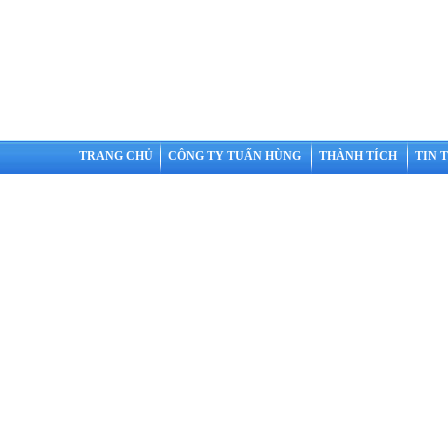
TRANG CHỦ
CÔNG TY TUẤN HÙNG
THÀNH TÍCH
TIN 