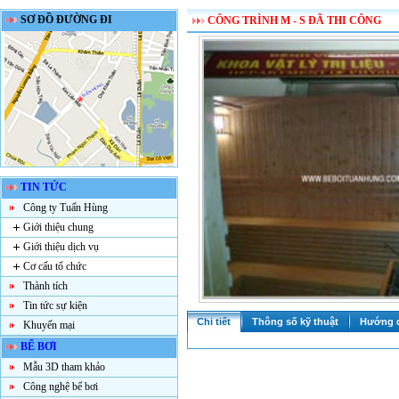
SƠ ĐỒ ĐƯỜNG ĐI
CÔNG TRÌNH M - S ĐÃ THI CÔNG
TIN TỨC
Công ty Tuấn Hùng
Giới thiệu chung
Giới thiệu dịch vụ
Cơ cấu tổ chức
Thành tích
Tin tức sự kiện
Chi tiết
Thông số kỹ thuật
Hướng 
Khuyến mại
BỂ BƠI
Mẫu 3D tham khảo
Công nghệ bể bơi