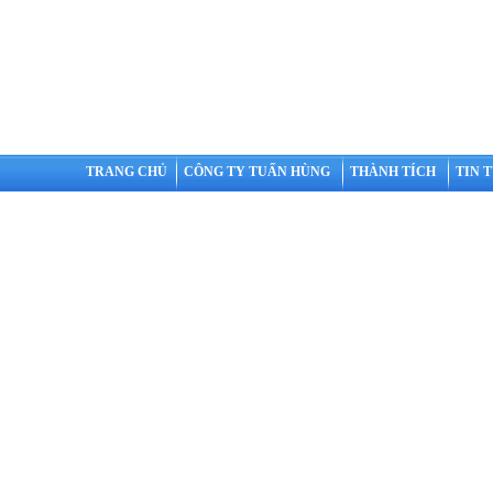
TRANG CHỦ
CÔNG TY TUẤN HÙNG
THÀNH TÍCH
TIN 