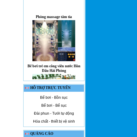
Võ Thanh Tùng Chàng
trai khuyết tật Võ Thanh
Tùng đến với 'tỷ phú' huy
Phòng massage tắm tia
chương
Bạn lên bơi ở đâu
trong mùa hè này?
Bể bơi trẻ em công viên nước Hòn
Dấu Hải Phòng
HỖ TRỢ TRỰC TUYẾN
Bể bơi - Bồn sục
Bể bơi - Bể sục
M-2057
Đài phun - Tưới tự động
Hóa chất - thiết bị vệ sinh
QUẢNG CÁO