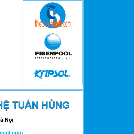
M-8256
Đài phun nước Keangnam Phạm
Hùng
Bể bơi trong khuôn viên nhà vườn
10