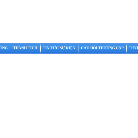
HÙNG
THÀNH TÍCH
TIN TỨC SỰ KIỆN
CÂU HỎI THƯỜNG GẶP
TUY