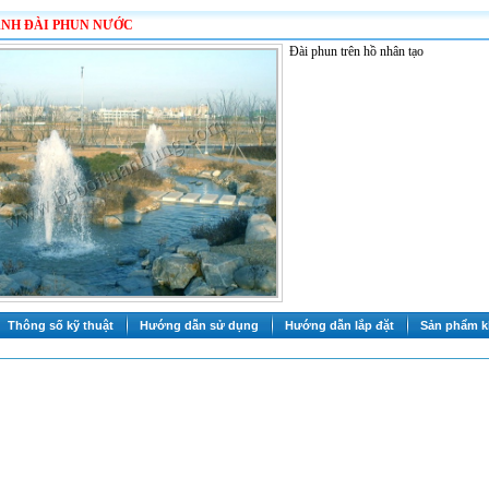
ẢNH ĐÀI PHUN NƯỚC
Đài phun trên hồ nhân tạo
Thông số kỹ thuật
Hướng dẫn sử dụng
Hướng dẫn lắp đặt
Sản phẩm k