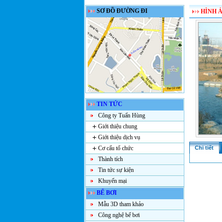
SƠ ĐỒ ĐƯỜNG ĐI
HÌNH 
TIN TỨC
Công ty Tuấn Hùng
Giới thiệu chung
Giới thiệu dịch vụ
Cơ cấu tổ chức
Chi tiết
Thành tích
Tin tức sự kiện
Khuyến mại
BỂ BƠI
Mẫu 3D tham khảo
Công nghệ bể bơi