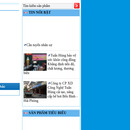
TIN NỔI BẬT
Cần tuyển nhân sự
Tuấn Hùng bảo vệ
sức khỏe công đồng:
Khẳng định tiến độ,
chất lượng, thương
hiệu
Công ty CP XD
Công Nghệ Tuấn
hác
Hùng cải tạo, nâng
cấp bể bơi Bến Bình -
Hải Phòng
THUYẾT MINH
PHƯƠNG ÁN XỬ
SẢN PHẨM TIÊU BIỂU
LÝ NƯỚC SINH
HOẠT