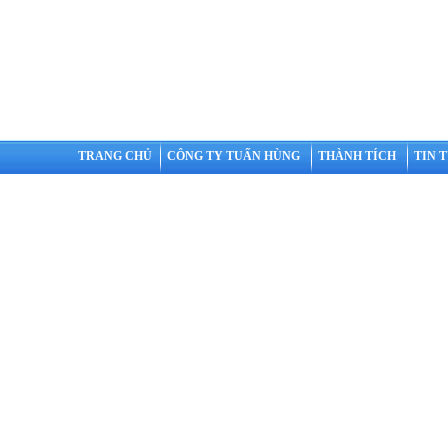
TRANG CHỦ
CÔNG TY TUẤN HÙNG
THÀNH TÍCH
TIN 