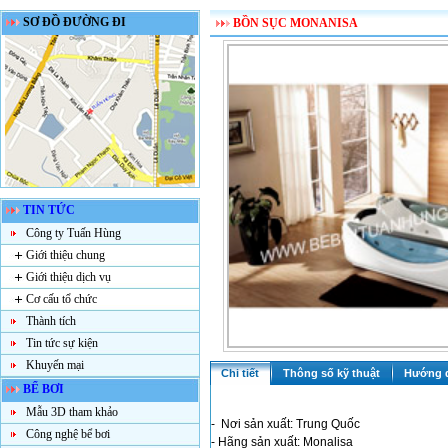
SƠ ĐỒ ĐƯỜNG ĐI
BỒN SỤC MONANISA
TIN TỨC
Công ty Tuấn Hùng
Giới thiệu chung
Giới thiệu dịch vụ
Cơ cấu tổ chức
Thành tích
Tin tức sự kiện
Khuyến mại
Chi tiết
Thông số kỹ thuật
Hướng 
BỂ BƠI
Mẫu 3D tham khảo
-
Nơi sản xuất: Trung Quốc
Công nghệ bể bơi
- Hãng sản xuất: Monalisa