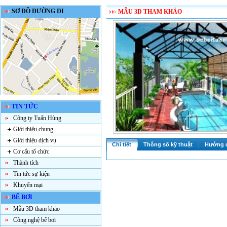
SƠ ĐỒ ĐƯỜNG ĐI
MẪU 3D THAM KHẢO
TIN TỨC
Công ty Tuấn Hùng
Giới thiệu chung
Giới thiệu dịch vụ
Chi tiết
Thông số kỹ thuật
Hướng 
Cơ cấu tổ chức
Thành tích
Tin tức sự kiện
Khuyến mại
BỂ BƠI
Mẫu 3D tham khảo
Công nghệ bể bơi