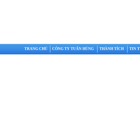
TRANG CHỦ
CÔNG TY TUẤN HÙNG
THÀNH TÍCH
TIN 