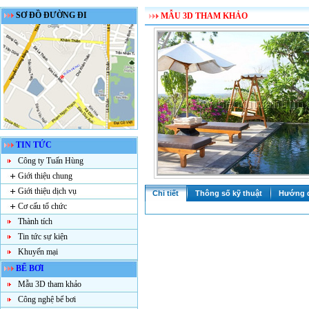
SƠ ĐỒ ĐƯỜNG ĐI
MẪU 3D THAM KHẢO
TIN TỨC
Công ty Tuấn Hùng
Giới thiệu chung
Giới thiệu dịch vụ
Chi tiết
Thông số kỹ thuật
Hướng 
Cơ cấu tổ chức
Thành tích
Tin tức sự kiện
Khuyến mại
BỂ BƠI
Mẫu 3D tham khảo
Công nghệ bể bơi