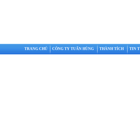
TRANG CHỦ
CÔNG TY TUẤN HÙNG
THÀNH TÍCH
TIN 