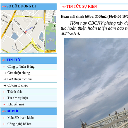
SƠ ĐỒ ĐƯỜNG ĐI
TIN TỨC SỰ KIỆN
Hoàn mái chính bể bơi 3500m2 (10:40:00-10/0
Hôm nay CBCNV phòng xây dựng
tục hoàn thiện hoàn thiện đảm bảo ti
30/4/2014.
TIN TỨC
Công ty Tuấn Hùng
Giới thiệu chung
Giới thiệu dịch vụ
Cơ cấu tổ chức
Thành tích
Tin tức sự kiện
Khuyến mại
BỂ BƠI
Mẫu 3D tham khảo
Công nghệ bể bơi