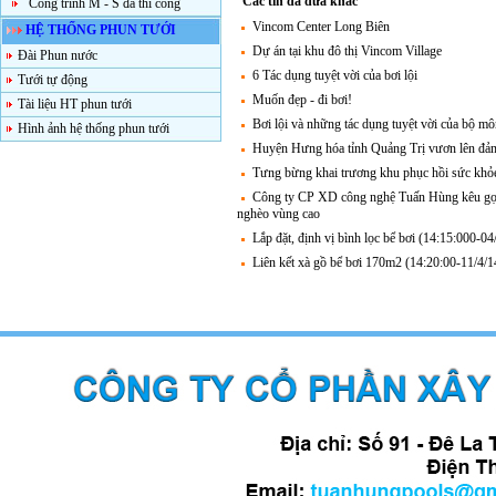
Các tin đã đưa khác
Công trình M - S đã thi công
Vincom Center Long Biên
HỆ THỐNG PHUN TƯỚI
Dự án tại khu đô thị Vincom Village
Đài Phun nước
6 Tác dụng tuyệt vời của bơi lội
Tưới tự động
Muốn đẹp - đi bơi!
Tài liệu HT phun tưới
Bơi lội và những tác dụng tuyệt vời của bộ m
Hình ảnh hệ thống phun tưới
Huyện Hưng hóa tỉnh Quảng Trị vươn lên đảm 
Tưng bừng khai trương khu phục hồi sức khỏ
Công ty CP XD công nghệ Tuấn Hùng kêu gọi 
nghèo vùng cao
Lắp đặt, định vị bình lọc bể bơi (14:15:000-0
Liên kết xà gồ bể bơi 170m2 (14:20:00-11/4/1