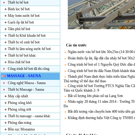
Thiết bị bể bơi
Bình lọc bể bơi
Máy bơm nước bể bơi
Gạch ốp lát bể bơi
Tấm phủ bể bơi
Thiết bị Khử khuẩn bể bơi
Thiết bị vệ sinh bể bơi
Các tin trước
Thiết bị làm nóng nước bể bơi
Ngâm nước vào bể bơi lớn 50x25m (14:30:00-
Thiết bị bể bơi khác
Hoàn thiện ốp lát, lắp đặt cầu nhảy bể bơi 50
Hóa chất bể bơi
Công trình bể bơi số 1 Nguyễn Quý Đức dần đi
Công trình bể bơi đã thi công
Công trình bể bơi thi đấu Nam Định khánh t
MASSAGE - SAUNA
Thành phố Nam định thực hiện triển khai Ngh
Thủ tướng về thể dục thể thao
Công nghệ Massa - Sauna
Công trình bể bơi Trường PTCS Nghĩa Tân Cầ
Thiết bị Massage - Sauna
Tám và Quốc khánh 2- 9
Bắt số lượng lớn pháo nổ tại Lạng Sơn
Máy cấp nhiệt
Nhân ngày 20 tháng 11 năm 2014 - Trường T
Phòng xông khô
Đa
Phòng xông ướt
Bắt đối tượng vận chuyển hơn 400 triệu tiền gi
Thiết bị massage - sauna khác
Khẳng định thương hiệu Việt Công ty TNHH
Phòng tắm tráng
Bồn sục Monanisa