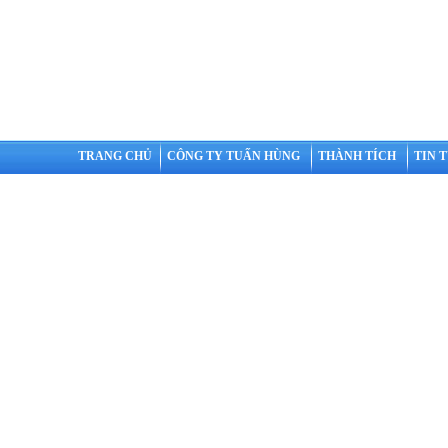
TRANG CHỦ
CÔNG TY TUẤN HÙNG
THÀNH TÍCH
TIN 