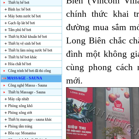
Biên (Vincom Vil
Thiết bị bể bơi
Bình lọc bể bơi
chính thức khai t
Máy bơm nước bể bơi
Gạch ốp lát bể bơi
đường mua sắm mớ
Tấm phủ bể bơi
Thiết bị Khử khuẩn bể bơi
Long Biên chắc ch
Thiết bị vệ sinh bể bơi
Thiết bị làm nóng nước bể bơi
đình một không gi
Thiết bị bể bơi khác
Hóa chất bể bơi
cùng phong cách 
Công trình bể bơi đã thi công
mới.
MASSAGE - SAUNA
Công nghệ Massa - Sauna
Thiết bị Massage - Sauna
Máy cấp nhiệt
Phòng xông khô
Phòng xông ướt
Thiết bị massage - sauna khác
Phòng tắm tráng
Bồn sục Monanisa