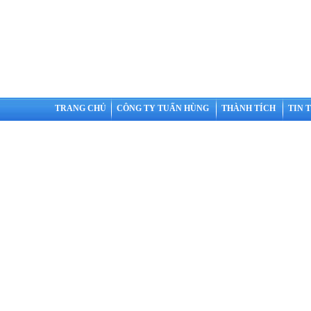
TRANG CHỦ
CÔNG TY TUẤN HÙNG
THÀNH TÍCH
TIN 