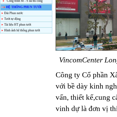
Công trình M - S đã thi công
HỆ THỐNG PHUN TƯỚI
Đài Phun nước
Tưới tự động
Tài liệu HT phun tưới
Hình ảnh hệ thống phun tưới
VincomCenter Long 
Công ty Cổ phần X
với bề dày kinh ngh
vấn, thiết kế,cung c
vinh dự là đơn vị t