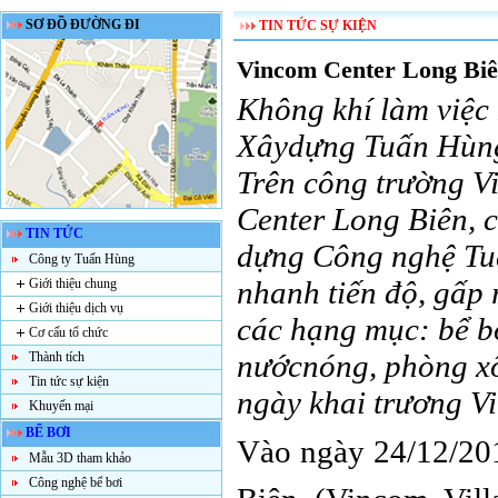
SƠ ĐỒ ĐƯỜNG ĐI
TIN TỨC SỰ KIỆN
Vincom Center Long Bi
Không khí làm việ
Xâydựng Tuấn Hùn
Trên công trường V
Center Long Biên, 
TIN TỨC
dựng Công nghệ Tu
Công ty Tuấn Hùng
nhanh tiến độ, gấp 
Giới thiệu chung
Giới thiệu dịch vụ
các hạng mục: bể bơi
Cơ cấu tổ chức
nướcnóng, phòng xô
Thành tích
Tin tức sự kiện
ngày khai trương 
Khuyến mại
BỂ BƠI
Vào ngày 24/12/2
Mẫu 3D tham khảo
Công nghệ bể bơi