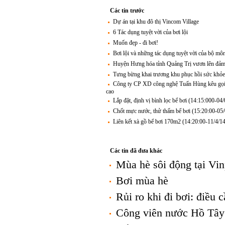
Các tin trước
Dự án tại khu đô thị Vincom Village
6 Tác dụng tuyệt vời của bơi lội
Muốn đẹp - đi bơi!
Bơi lội và những tác dụng tuyệt vời của bộ mô
Huyện Hưng hóa tỉnh Quảng Trị vươn lên đảm 
Tưng bừng khai trương khu phục hồi sức khỏe
Công ty CP XD công nghệ Tuấn Hùng kêu gọi n
cao
Lắp đặt, định vị bình lọc bể bơi (14:15:000-04
Chốt mực nước, thử thấm bể bơi (15:20:00-05
Liên kết xà gồ bể bơi 170m2 (14:20:00-11/4/1
Các tin đã đưa khác
Mùa hè sôi động tại Vin
Bơi mùa hè
Rủi ro khi đi bơi: điều c
Công viên nước Hồ Tây