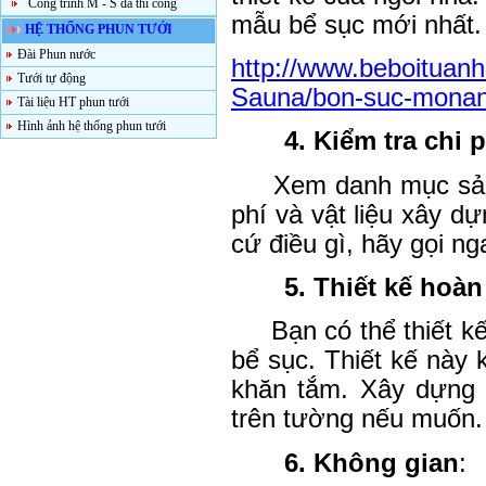
Công trình M - S đã thi công
mẫu bể sục mới nhất.
HỆ THỐNG PHUN TƯỚI
Đài Phun nước
http://www.beboituan
Tưới tự động
Sauna/bon-suc-monan
Tài liệu HT phun tưới
Hình ảnh hệ thống phun tưới
4. Kiểm tra chi p
Xem danh mục sản
phí và vật liệu xây dự
cứ điều gì, hãy gọi n
5. Thiết kế hoàn
Bạn có thể thiết 
bể sục.
Thiết kế này 
khăn tắm. Xây dựng 
trên tường
nếu muốn.
6. Không gian
: