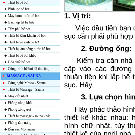
Thiết bị bể bơi
Bình lọc bể bơi
1.
Vị trí:
Máy bơm nước bể bơi
Gạch ốp lát bể bơi
Việc đầu tiên bạn c
Tấm phủ bể bơi
sục cần phải phù hợp 
Thiết bị Khử khuẩn bể bơi
Thiết bị vệ sinh bể bơi
2
. Đường ống:
Thiết bị làm nóng nước bể bơi
Thiết bị bể bơi khác
Kiểm tra căn nhà 
Hóa chất bể bơi
cập vào các đường 
Công trình bể bơi đã thi công
thuận tiện khi lắp hệ
MASSAGE - SAUNA
sục
. Hãy
Công nghệ Massa - Sauna
Thiết bị Massage - Sauna
3
. Lựa chọn hì
Máy cấp nhiệt
Phòng xông khô
Hãy p
hác thảo hì
Phòng xông ướt
thiết kế khác nhau: h
Thiết bị massage - sauna khác
Phòng tắm tráng
hình chữ nhật, tùy t
Bồn sục Monanisa
thiết kế của ngôi nhà.