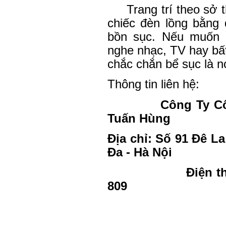
Trang trí theo sở 
chiếc đèn lồng bằng
bồn
sục
.
Nếu muốn b
nghe nhạc, TV hay bấ
chắc chắn bể sục là n
Thông tin liên hệ:
Công Ty C
Tuấn Hùng
Địa chỉ: Số 91 Đê L
Đa - Hà Nội
Điện th
809