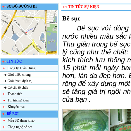
SƠ ĐỒ ĐƯỜNG ĐI
TIN TỨC SỰ KIỆN
Bể sục
sục
với dòng
Bể
nước nhiều màu sắc 
Thư giãn trong bể sụ
lý
cũng như
thể chất
:
kích thích lưu thông
m
TIN TỨC
15 phút mỗi ngày bạ
Công ty Tuấn Hùng
hơn, làn da đẹp hơn.
Giới thiệu chung
Giới thiệu dịch vụ
rộng để xây dựng một
Cơ cấu tổ chức
sẽ tăng giá trị ngôi 
Thành tích
của bạn
.
Tin tức sự kiện
Khuyến mại
BỂ BƠI
Mẫu 3D tham khảo
Công nghệ bể bơi