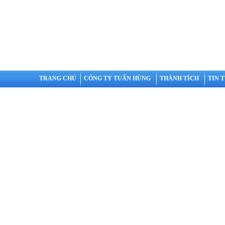
TRANG CHỦ
CÔNG TY TUẤN HÙNG
THÀNH TÍCH
TIN 