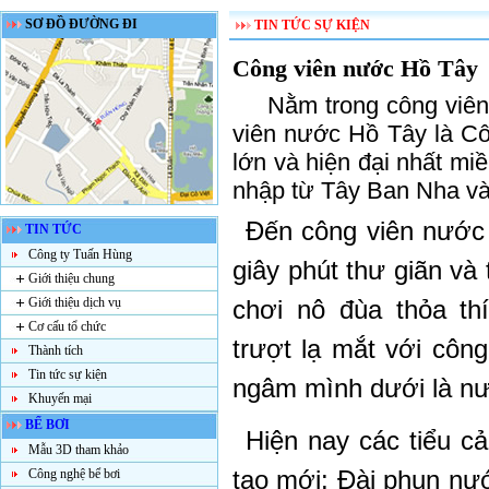
SƠ ĐỒ ĐƯỜNG ĐI
TIN TỨC SỰ KIỆN
Công viên nước Hồ Tây
Nằm trong công viên 
viên nước Hồ Tây là C
lớn và hiện đại nhất miê
nhập từ Tây Ban Nha và
Đến công viên nước
TIN TỨC
Công ty Tuấn Hùng
giây phút thư giãn và
Giới thiệu chung
Giới thiệu dịch vụ
chơi nô đùa thỏa t
Cơ cấu tổ chức
trượt lạ mắt với côn
Thành tích
Tin tức sự kiện
ngâm mình dưới là n
Khuyến mại
BỂ BƠI
Hiện nay các tiểu c
Mẫu 3D tham khảo
tạo mới: Đài phun nướ
Công nghệ bể bơi