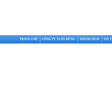
TRANG CHỦ
CÔNG TY TUẤN HÙNG
THÀNH TÍCH
TIN 