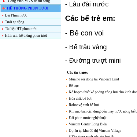
Công trình M - S đã thi công
-
Lâu đài nước
HỆ THỐNG PHUN TƯỚI
Đài Phun nước
Các bể trẻ em:
Tưới tự động
Tài liệu HT phun tưới
- Bể con voi
Hình ảnh hệ thống phun tưới
-
Bể trâu vàng
-
Đường trượt mini
Các tin trước
Mùa hè sôi động tại Vinpearl Land
Bể sục
Kế hoạch thiết kế phòng xông hơi cho kinh doa
Hóa chất bể bơi
Robot vệ sinh bể bơi
Khi nào bạn cần dùng đến máy nước nóng bể b
Đài phun nước nghệ thuật
Vincom Center Long Biên
Dự án tại khu đô thị Vincom Village