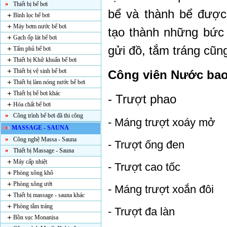
Thiết bị bể bơi
bể và thành bể được 
Bình lọc bể bơi
Máy bơm nước bể bơi
tạo thành những bức 
Gạch ốp lát bể bơi
gửi đồ, tắm tráng cũn
Tấm phủ bể bơi
Thiết bị Khử khuẩn bể bơi
Thiết bị vệ sinh bể bơi
Công viên Nước bao 
Thiết bị làm nóng nước bể bơi
Thiết bị bể bơi khác
-
Trượt phao
Hóa chất bể bơi
Công trình bể bơi đã thi công
-
Máng trượt xoáy mở
MASSAGE - SAUNA
Công nghệ Massa - Sauna
-
Trượt ống đen
Thiết bị Massage - Sauna
Máy cấp nhiệt
-
Trượt cao tốc
Phòng xông khô
Phòng xông ướt
-
Máng trượt xoắn đôi
Thiết bị massage - sauna khác
Phòng tắm tráng
-
Trượt đa làn
Bồn sục Monanisa